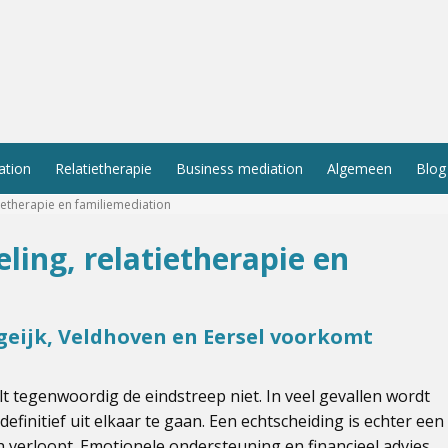
ation
Relatietherapie
Business mediation
Algemeen
Blog
ietherapie en familiemediation
ing, relatietherapie en
geijk, Veldhoven en Eersel voorkomt
t tegenwoordig de eindstreep niet. In veel gevallen wordt
efinitief uit elkaar te gaan. Een echtscheiding is echter een
ch verloopt. Emotionele ondersteuning en financieel advies