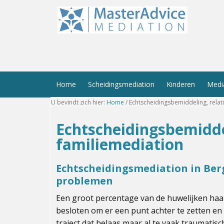
Home
Scheidingsmediation
Kinderen
Medi
U bevindt zich hier:
Home
/
Echtscheidingsbemiddeling, relat
Echtscheidingsbemiddel
familiemediation
Echtscheidingsmediation in Ber
problemen
Een groot percentage van de huwelijken haal
besloten om er een punt achter te zetten en d
traject dat helaas maar al te vaak traumatis