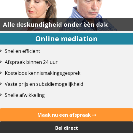
Alle deskundigheid onder èèn dak
Online mediation
Snel en efficient
Afspraak binnen 24 uur
Kosteloos kennismakingsgesprek
Vaste prijs en subsidiemogelijkheid
Snelle afwikkeling
Maak nu een afspraak ⇢
Bel direct