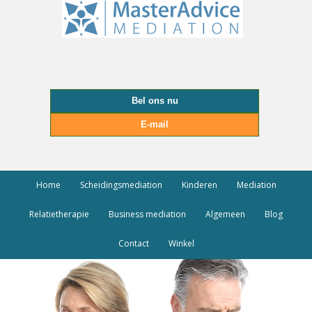
Bel ons nu
E-mail
Home
Scheidingsmediation
Kinderen
Mediation
Relatietherapie
Business mediation
Algemeen
Blog
Contact
Winkel