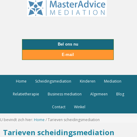
Bel ons nu
E-mail
Home
Scheidingsmediation
Kinderen
Mediation
Relatietherapie
Business mediation
Algemeen
Blog
Contact
Winkel
U bevindt zich hier:
Home
/
Tarieven scheidingsmediation
Tarieven scheidingsmediation