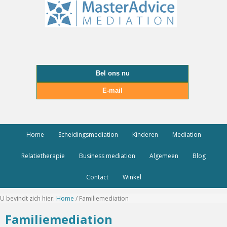
Bel ons nu
E-mail
Home
Scheidingsmediation
Kinderen
Mediation
Relatietherapie
Business mediation
Algemeen
Blog
Contact
Winkel
U bevindt zich hier:
Home
/
Familiemediation
Familiemediation