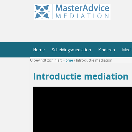
Home
Scheidingsmediation
Kinderen
Medi
U bevindt zich hier:
Home
/
Introductie mediation
Introductie mediation