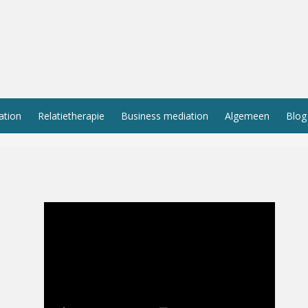
ation
Relatietherapie
Business mediation
Algemeen
Blog