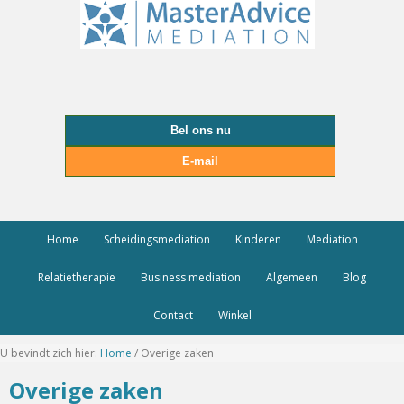
Bel ons nu
E-mail
Home
Scheidingsmediation
Kinderen
Mediation
Relatietherapie
Business mediation
Algemeen
Blog
Contact
Winkel
U bevindt zich hier:
Home
/
Overige zaken
Overige zaken