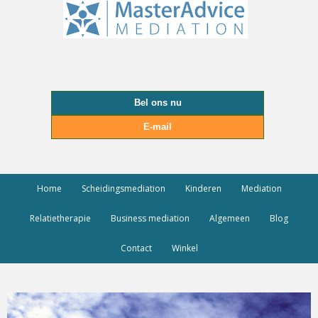
Bel ons nu
E-mail
Home
Scheidingsmediation
Kinderen
Mediation
Relatietherapie
Business mediation
Algemeen
Blog
Contact
Winkel