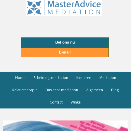
Bel ons nu
E-mail
Home
Scheidingsmediation
Kinderen
Mediation
Relatietherapie
Business mediation
Algemeen
Blog
Contact
Winkel