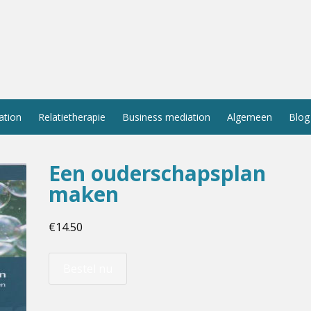
ation
Relatietherapie
Business mediation
Algemeen
Blog
Een ouderschapsplan
maken
€
14.50
Bestel nu