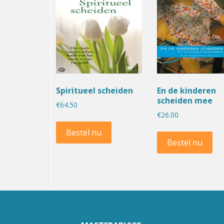
Spiritueel scheiden
En de kinderen
scheiden mee
€
64.50
€
26.00
Bestel nu
Bestel nu