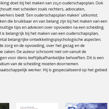
iking doet bij het maken van zo¿n ouderschapsplan. Ook
ghoudt met scheiden zoals rechters, advocaten,
werkers biedt ´Een ouderschapsplan maken´ uitkomst.
n die bruikbaar en van belang zijn bij het maken van een
uttige tips en adviezen over opvoeden na een scheiding.
d is belangrijk bij het maken van een ouderschapsplan,
antal belangrijke ontwikkelingspsychologische aspecten.
 de zorg en de opvoeding, over het gezag en de
che zaken. De auteur schroomt niet om vanuit de
gen voor diens leeftijdsafhankelijke behoeften. Dit is een
tadium van de scheiding moeten doornemen.
atschappelijk werker. Hij is gespecialiseerd op het gebied