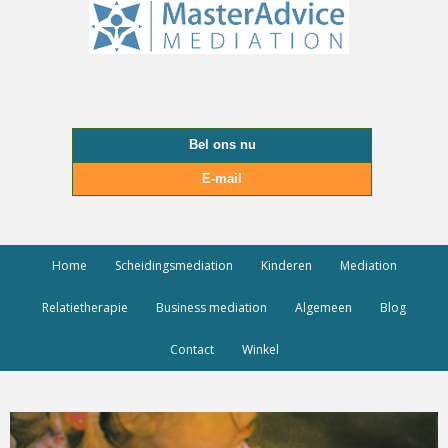
Bel ons nu
E-mail
Home
Scheidingsmediation
Kinderen
Mediation
Relatietherapie
Business mediation
Algemeen
Blog
Contact
Winkel