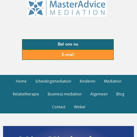
Bel ons nu
E-mail
Home
Scheidingsmediation
Kinderen
Mediation
Relatietherapie
Business mediation
Algemeen
Blog
Contact
Winkel