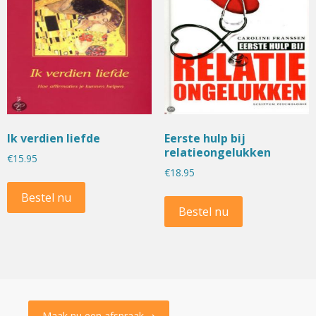
Ik verdien liefde
Eerste hulp bij
relatieongelukken
€
15.95
€
18.95
Bestel nu
Bestel nu
Maak nu een afspraak ⇢