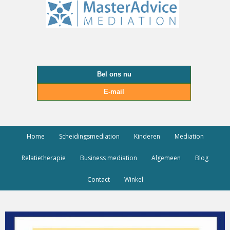
Bel ons nu
E-mail
Home
Scheidingsmediation
Kinderen
Mediation
Relatietherapie
Business mediation
Algemeen
Blog
Contact
Winkel