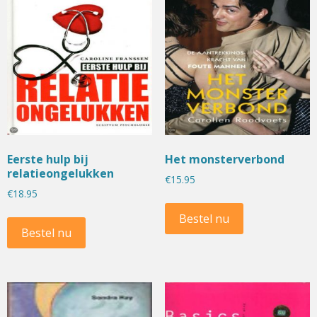
Eerste hulp bij
Het monsterverbond
relatieongelukken
€
15.95
€
18.95
Bestel nu
Bestel nu