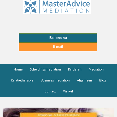
Bel ons nu
E-mail
Home
Scheidingsmediation
Kinderen
Mediation
Relatietherapie
Business mediation
Algemeen
Blog
Contact
Winkel