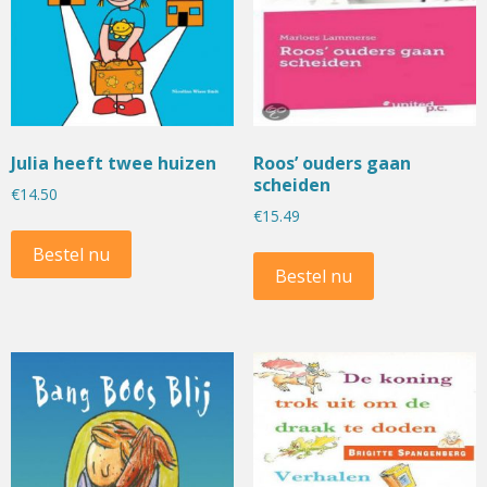
Julia heeft twee huizen
Roos’ ouders gaan
scheiden
€
14.50
€
15.49
Bestel nu
Bestel nu