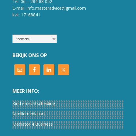
Tel: 06 – 284 88 052
E-mail: info.masteradvice@gmail.com
kvk: 17168841
BEKIJK ONS OP
MEER INFO:
Kind en echtscheiding
familiemediators
Mediator 4 Business