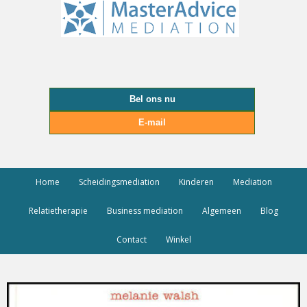
Bel ons nu
E-mail
Home
Scheidingsmediation
Kinderen
Mediation
Relatietherapie
Business mediation
Algemeen
Blog
Contact
Winkel