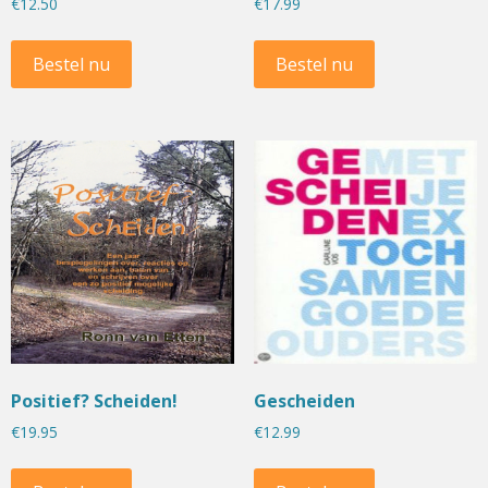
€
12.50
€
17.99
Bestel nu
Bestel nu
Positief? Scheiden!
Gescheiden
€
19.95
€
12.99