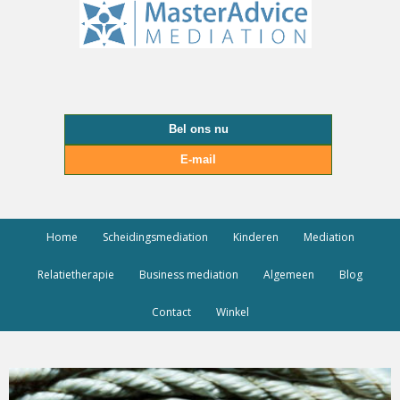
Bel ons nu
E-mail
Home
Scheidingsmediation
Kinderen
Mediation
Relatietherapie
Business mediation
Algemeen
Blog
Contact
Winkel