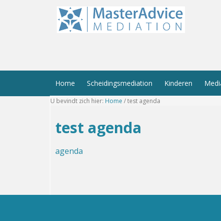
Home
Scheidingsmediation
Kinderen
Medi
U bevindt zich hier:
Home
/
test agenda
test agenda
agenda