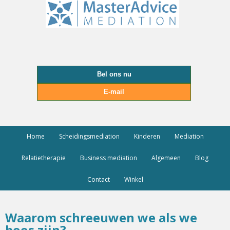
Bel ons nu
E-mail
Home
Scheidingsmediation
Kinderen
Mediation
Relatietherapie
Business mediation
Algemeen
Blog
Contact
Winkel
Waarom schreeuwen we als we
boos zijn?