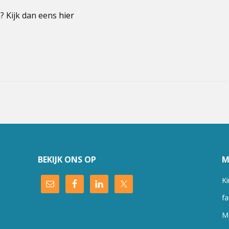
? Kijk dan eens
hier
BEKIJK ONS OP
M
Ki
fa
M