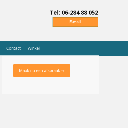
Tel: 06-284 88 052
E-mail
Contact
Winkel
Maak nu een afspraak ⇢