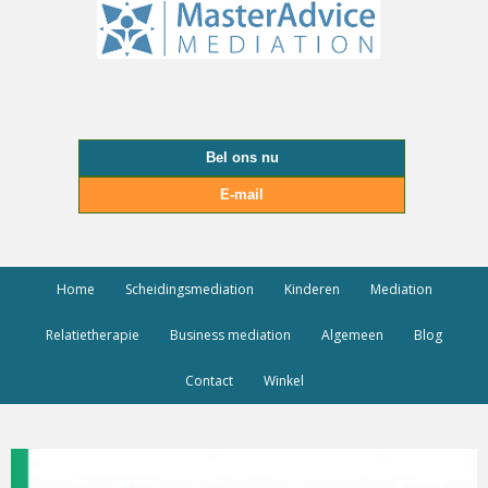
Bel ons nu
E-mail
Home
Scheidingsmediation
Kinderen
Mediation
Relatietherapie
Business mediation
Algemeen
Blog
Contact
Winkel