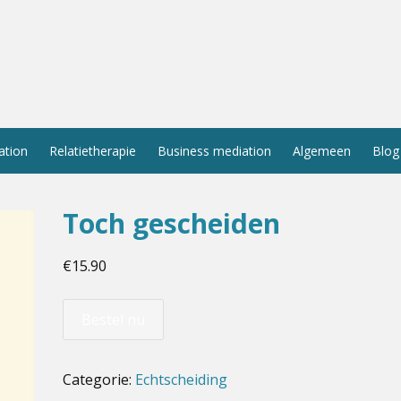
ation
Relatietherapie
Business mediation
Algemeen
Blog
Toch gescheiden
€
15.90
Bestel nu
Categorie:
Echtscheiding