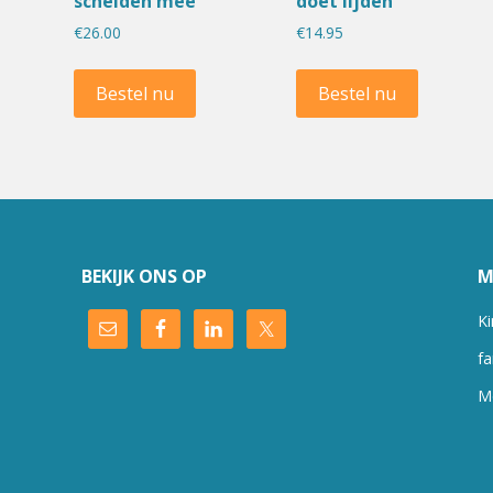
scheiden mee
doet lijden
€
26.00
€
14.95
Bestel nu
Bestel nu
BEKIJK ONS OP
M
Ki
fa
M