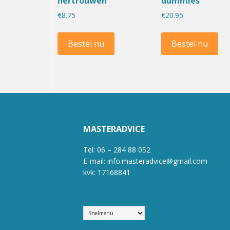
hertrouwen
dummies
€
8.75
€
20.95
Bestel nu
Bestel nu
MASTERADVICE
Tel: 06 – 284 88 052
E-mail: info.masteradvice@gmail.com
kvk: 17168841