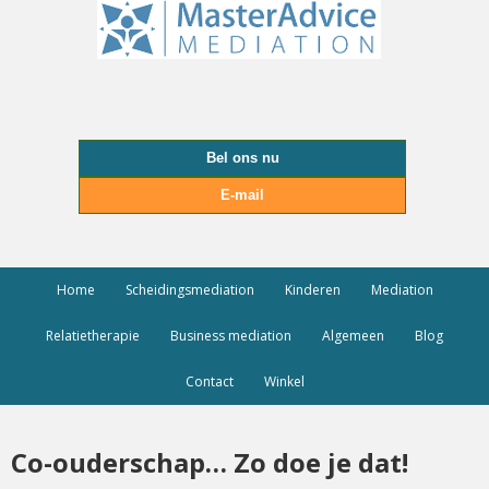
Bel ons nu
E-mail
Home
Scheidingsmediation
Kinderen
Mediation
Relatietherapie
Business mediation
Algemeen
Blog
Contact
Winkel
Co-ouderschap… Zo doe je dat!